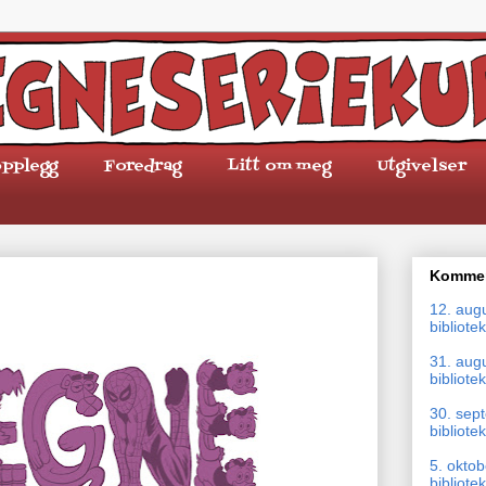
pplegg
Foredrag
Litt om meg
Utgivelser
Kommen
12. aug
bibliotek
31. aug
bibliotek
30. sep
bibliotek
5. okto
bibliotek