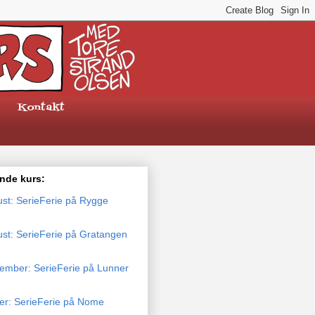
Kontakt
de kurs:
ust: SerieFerie på Rygge
ust: SerieFerie på Gratangen
tember: SerieFerie på Lunner
ber: SerieFerie på Nome