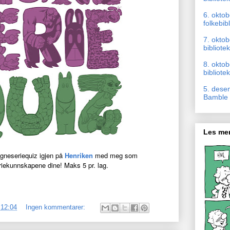
6. okto
folkebib
7. oktob
bibliotek
8. okto
bibliotek
5. dese
Bamble b
Les mer
tegneseriequiz igjen på
Henriken
med meg som
riekunnskapene dine! Maks 5 pr. lag.
.
12:04
Ingen kommentarer: