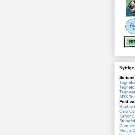
Nyttige
Seriemi
Tegnekv
Tegnelof
Tegnese
ARS Teg
Festiva
Raptus 
Oslo Co
KanonCo
Stribefe
Comnico
Mosjø 