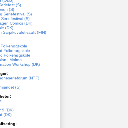
t (Oslo)
eriefest (S)
enen (S)
 Seriefestival (S)
 Seriefestival (S)
agen Comics (DK)
ble (DK)
n Sarjakuvafetivaalit (FIN)
y Folkehøgskole
d Folkehøgskole
d Folkehøgskole
olan i Malmö
mation Workshop (DK)
ger:
egneserieforum (NTF)
ämjandet (S)
heter:
t
 9 (DK)
nd (DK)
lisering: