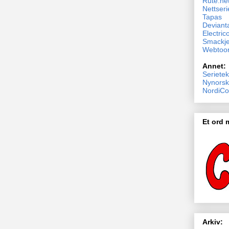
Rute.ne
Nettseri
Tapas
Devianta
Electric
Smackj
Webtoo
Annet:
Serietek
Nynorsk
NordiCo
Et ord
Arkiv: