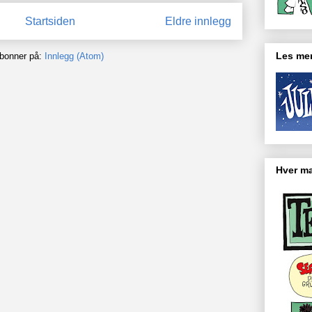
Startsiden
Eldre innlegg
Les mer
bonner på:
Innlegg (Atom)
Hver ma