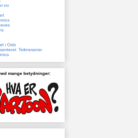
t
er.no
rt
omics
eeves
ns
et i Oslo
senteret: Teikneseriar
mics
 med mange betydninger: