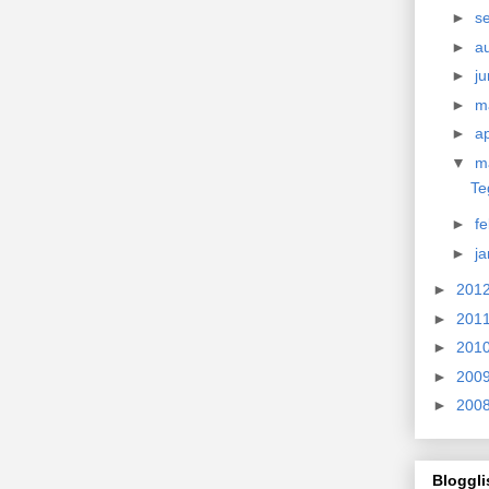
►
s
►
a
►
ju
►
m
►
ap
▼
m
Te
►
f
►
j
►
201
►
201
►
201
►
200
►
200
Bloggli