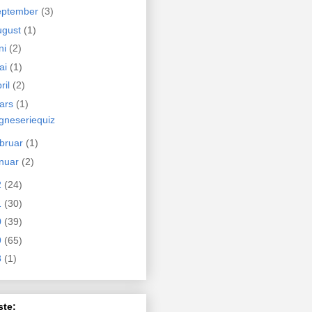
eptember
(3)
ugust
(1)
ni
(2)
ai
(1)
ril
(2)
ars
(1)
gneseriequiz
ebruar
(1)
anuar
(2)
2
(24)
1
(30)
0
(39)
9
(65)
8
(1)
ste: