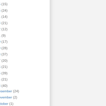
6
(15)
5
(24)
4
(14)
3
(21)
2
(12)
1
(9)
0
(17)
9
(28)
8
(37)
7
(20)
6
(21)
5
(39)
4
(21)
3
(40)
esember
(24)
ovember
(2)
ktober
(1)