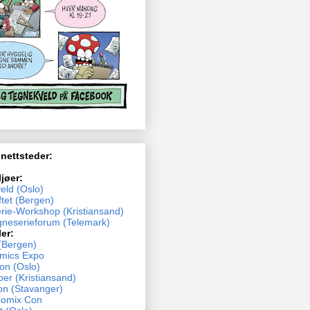
 nettsteder:
ljøer:
eld (Oslo)
tet (Bergen)
rie-Workshop (Kristiansand)
neserieforum (Telemark)
ler:
(Bergen)
mics Expo
n (Oslo)
ber (Kristiansand)
n (Stavanger)
Comix Con