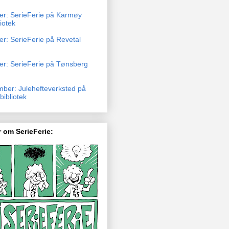
ber: SerieFerie på Karmøy
liotek
er: SerieFerie på Revetal
ber: SerieFerie på Tønsberg
mber: Julehefteverksted på
ibliotek
 om SerieFerie: