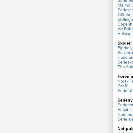
Seriefes
Malmö S
Seriesc
Göteborg
Skillinge
Copenh
Art Bub
Helsingi
Skoler:
Bjerkel
Buskeru
Hadelan
Seriesk
The Ani
Forenin
Norsk T
Grafill
Seriefr
Serieny
Serienet
Empirix
Nummer
Seriela
Nettpub