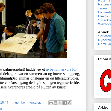
Rute.ne
Nettseri
Tapas
Devianta
Electric
Smackj
Webtoo
Annet:
Serietek
Nynorsk
NordiCo
Et ord
 og palmesøndag) hadde jeg et
nybegynnerkurs for
 ti deltagere var en sammensatt og interessant gjeng,
ilmmiljøet, animasjonsbransjen og litteraturstudier,
dette var første gang de lagde sin egen tegneserieside.
isere hverandres arbeid på slutten av kurset.
.
16:44
Ingen kommentarer:
Arkiv:
et