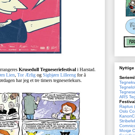
Nyttige
arrangeres
Krusedull Tegneseriefestival
i Harstad.
ørn Lien
,
Tor Ærlig
og
Sigbjørn Lilleeng
for å
Seriemi
ørdagen har jeg et tre timers tegneseriekurs.
Tegnekv
Tegnelof
Tegnese
ARS Teg
Festiva
Raptus 
Oslo Co
KanonCo
Stribefe
Comnico
Mosjø 