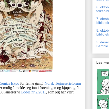
6. okto
folkebib
7. oktob
bibliotek
8. okto
bibliotek
5. dese
Bamble b
Les mer
Comics Expo
for femte gang.
Norsk Tegneserieforum
 er mulig å melde seg inn i foreningen og kjøpe og få
:30 lanserer vi
Bobla nr 2/2011
, som jeg har vært