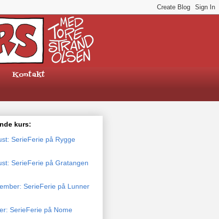
Kontakt
de kurs:
ust: SerieFerie på Rygge
ust: SerieFerie på Gratangen
tember: SerieFerie på Lunner
ber: SerieFerie på Nome