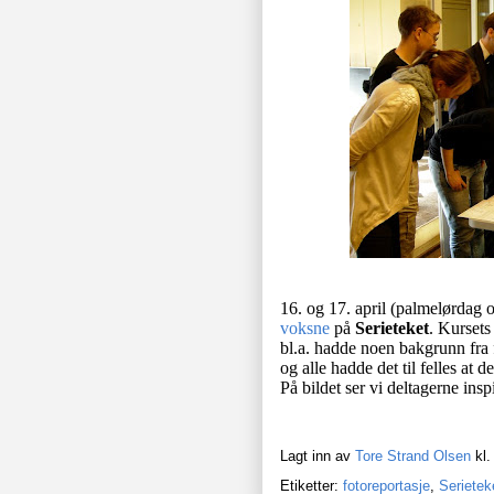
16. og 17. april (palmelørdag
voksne
på
Serieteket
. Kursets
bl.a. hadde noen bakgrunn fra f
og alle hadde det til felles at 
På bildet ser vi deltagerne insp
Lagt inn av
Tore Strand Olsen
kl
Etiketter:
fotoreportasje
,
Serietek