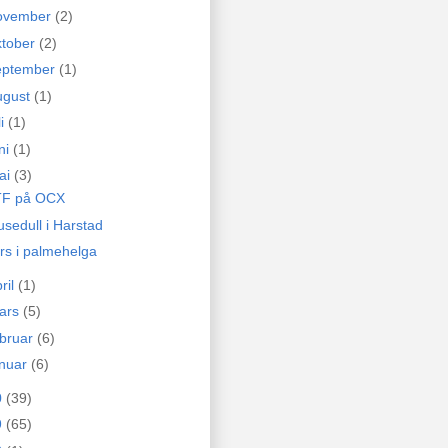
ovember
(2)
ktober
(2)
eptember
(1)
ugust
(1)
li
(1)
ni
(1)
ai
(3)
F på OCX
usedull i Harstad
rs i palmehelga
ril
(1)
ars
(5)
ebruar
(6)
anuar
(6)
0
(39)
9
(65)