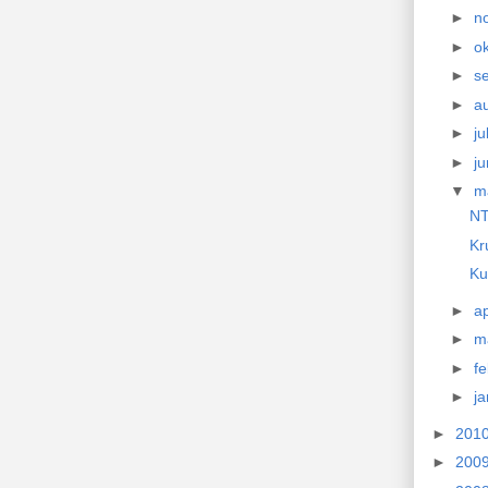
►
n
►
o
►
s
►
a
►
ju
►
ju
▼
m
NT
Kr
Ku
►
ap
►
m
►
f
►
j
►
201
►
200