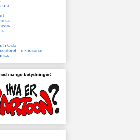
t
er.no
rt
omics
eeves
ns
et i Oslo
senteret: Teikneseriar
mics
 med mange betydninger: