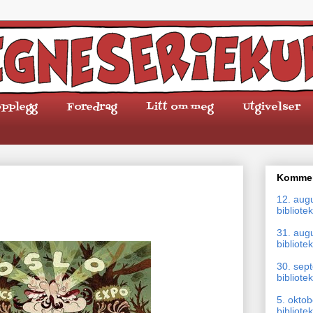
pplegg
Foredrag
Litt om meg
Utgivelser
Kommen
12. aug
bibliotek
31. aug
bibliotek
30. sep
bibliotek
5. okto
bibliotek