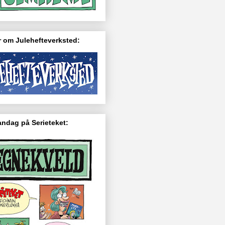
 om Julehefteverksted:
ndag på Serieteket: