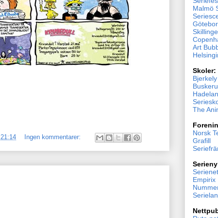
Seriefes
Malmö S
Seriesc
Göteborg
Skillinge
Copenh
Art Bub
Helsingi
Skoler:
Bjerkel
Buskeru
Hadelan
Seriesk
The Ani
Forenin
Norsk T
.
21:14
Ingen kommentarer:
Grafill
Seriefr
Serieny
Serienet
Empirix
Nummer
Seriela
Nettpub