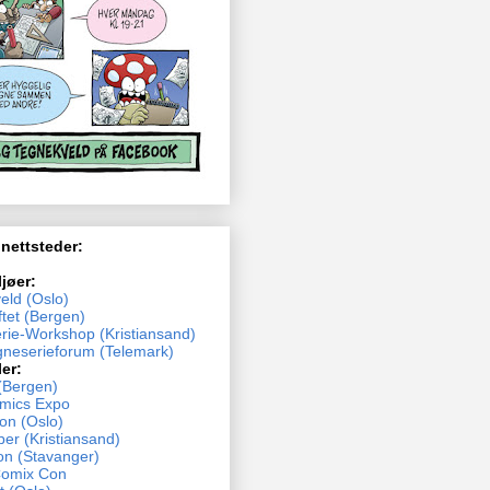
 nettsteder:
ljøer:
eld (Oslo)
tet (Bergen)
rie-Workshop (Kristiansand)
neserieforum (Telemark)
ler:
(Bergen)
mics Expo
n (Oslo)
ber (Kristiansand)
n (Stavanger)
Comix Con