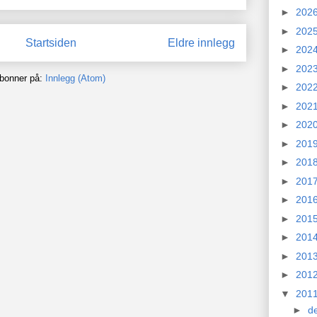
►
202
►
202
Startsiden
Eldre innlegg
►
202
►
202
bonner på:
Innlegg (Atom)
►
202
►
202
►
202
►
201
►
201
►
201
►
201
►
201
►
201
►
201
►
201
▼
201
►
d