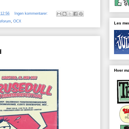
.
12:56
Ingen kommentarer:
eforum
,
OCX
Les mer
d
Hver ma