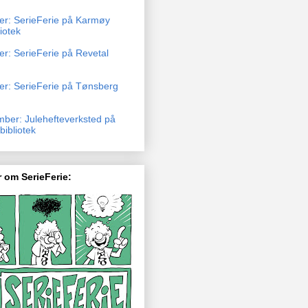
ber: SerieFerie på Karmøy
liotek
er: SerieFerie på Revetal
ber: SerieFerie på Tønsberg
mber: Julehefteverksted på
ibliotek
 om SerieFerie: