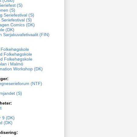
t (Oslo)
eriefest (S)
enen (S)
 Seriefestival (S)
 Seriefestival (S)
agen Comics (DK)
ble (DK)
n Sarjakuvafetivaalit (FIN)
y Folkehøgskole
d Folkehøgskole
d Folkehøgskole
olan i Malmö
mation Workshop (DK)
ger:
egneserieforum (NTF)
ämjandet (S)
heter:
t
 9 (DK)
nd (DK)
lisering: