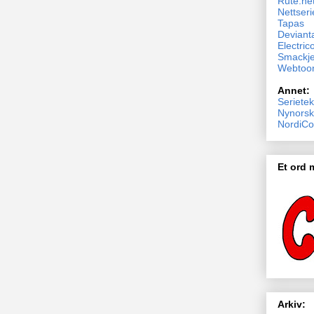
Rute.ne
Nettseri
Tapas
Devianta
Electric
Smackj
Webtoo
Annet:
Serietek
Nynorsk
NordiCo
Et ord
Arkiv: