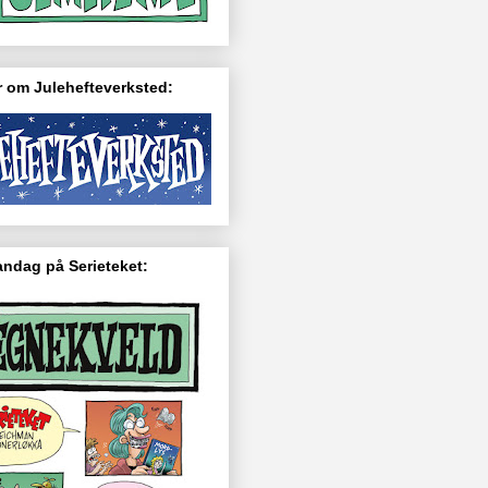
 om Julehefteverksted:
ndag på Serieteket: