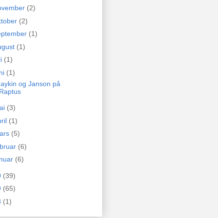
ovember
(2)
ktober
(2)
eptember
(1)
ugust
(1)
li
(1)
ni
(1)
aykin og Janson på
Raptus
ai
(3)
ril
(1)
ars
(5)
ebruar
(6)
anuar
(6)
0
(39)
9
(65)
8
(1)