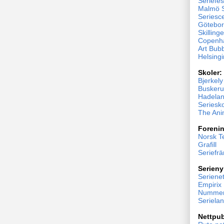
Seriefes
Malmö S
Seriesc
Göteborg
Skillinge
Copenh
Art Bub
Helsingi
Skoler:
Bjerkel
Buskeru
Hadelan
Seriesk
The Ani
Forenin
Norsk T
Grafill
Seriefr
Serieny
Serienet
Empirix
Nummer
Seriela
Nettpub