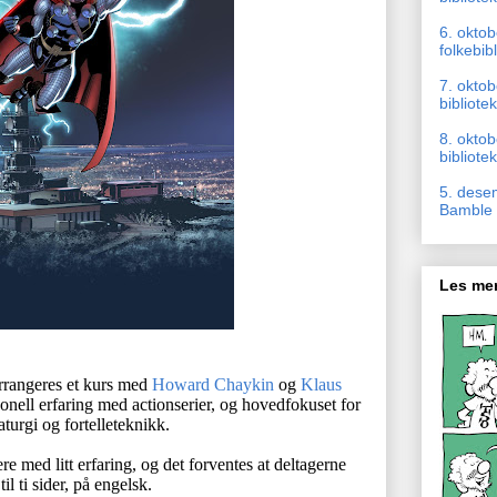
6. okto
folkebib
7. oktob
bibliotek
8. okto
bibliotek
5. dese
Bamble b
Les mer
rrangeres et kurs med
Howard Chaykin
og
Klaus
onell erfaring med actionserier, og hovedfokuset for
aturgi og fortelleteknikk.
re med litt erfaring, og det forventes at deltagerne
l ti sider, på engelsk.