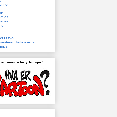
t
er.no
rt
omics
eeves
ns
et i Oslo
senteret: Teikneseriar
mics
 med mange betydninger: