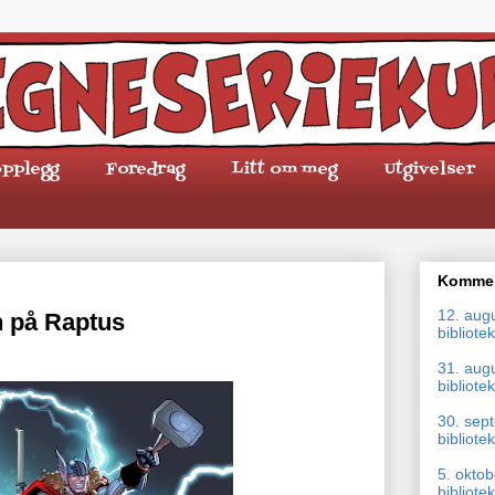
pplegg
Foredrag
Litt om meg
Utgivelser
Kommen
12. aug
 på Raptus
bibliotek
31. aug
bibliotek
30. sep
bibliotek
5. okto
bibliotek