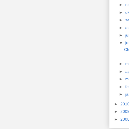
►
n
►
o
►
s
►
a
►
ju
▼
ju
Ch
►
m
►
ap
►
m
►
f
►
j
►
201
►
200
►
200