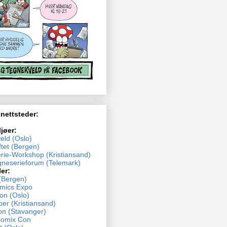
 nettsteder:
ljøer:
eld (Oslo)
tet (Bergen)
rie-Workshop (Kristiansand)
neserieforum (Telemark)
ler:
(Bergen)
mics Expo
n (Oslo)
ber (Kristiansand)
n (Stavanger)
Comix Con