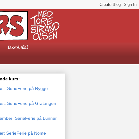
Kontakt
de kurs:
ust: SerieFerie på Rygge
ust: SerieFerie på Gratangen
tember: SerieFerie på Lunner
ber: SerieFerie på Nome