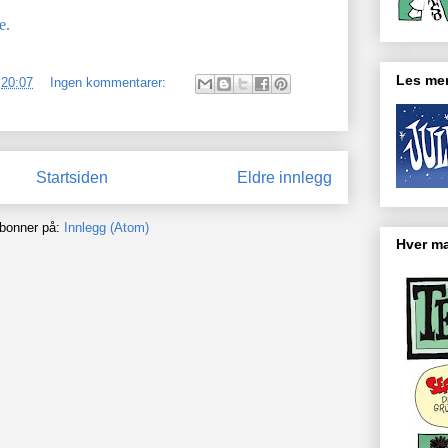
e.
Les mer
.
20:07
Ingen kommentarer:
Startsiden
Eldre innlegg
bonner på:
Innlegg (Atom)
Hver ma