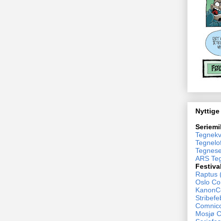
Nyttige
Seriemi
Tegnekv
Tegnelof
Tegnese
ARS Teg
Festiva
Raptus 
Oslo Co
KanonCo
Stribefe
Comnico
Mosjø 