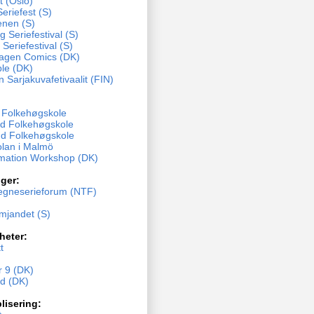
t (Oslo)
eriefest (S)
enen (S)
 Seriefestival (S)
 Seriefestival (S)
agen Comics (DK)
ble (DK)
n Sarjakuvafetivaalit (FIN)
y Folkehøgskole
d Folkehøgskole
d Folkehøgskole
olan i Malmö
mation Workshop (DK)
ger:
egneserieforum (NTF)
ämjandet (S)
heter:
t
 9 (DK)
nd (DK)
lisering: