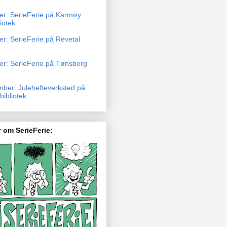
ber: SerieFerie på Karmøy
liotek
er: SerieFerie på Revetal
ber: SerieFerie på Tønsberg
mber: Julehefteverksted på
ibliotek
 om SerieFerie: