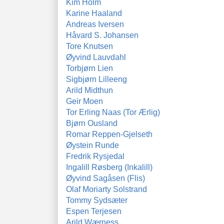
Kim Holm
Karine Haaland
Andreas Iversen
Håvard S. Johansen
Tore Knutsen
Øyvind Lauvdahl
Torbjørn Lien
Sigbjørn Lilleeng
Arild Midthun
Geir Moen
Tor Erling Naas (Tor Ærlig)
Bjørn Ousland
Romar Reppen-Gjelseth
Øystein Runde
Fredrik Rysjedal
Ingalill Røsberg (Inkalill)
Øyvind Sagåsen (Flis)
Olaf Moriarty Solstrand
Tommy Sydsæter
Espen Terjesen
Arild Wærness