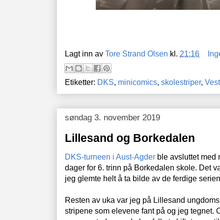
Lagt inn av
Tore Strand Olsen
kl.
21:16
Ing
Etiketter:
DKS
,
minicomics
,
skolestriper
,
Vest
søndag 3. november 2019
Lillesand og Borkedalen
DKS-turneen i Aust-Agder
ble avsluttet med 
dager for 6. trinn på Borkedalen skole. Det v
jeg glemte helt å ta bilde av de ferdige serie
Resten av uka var jeg på Lillesand ungdoms
stripene som elevene fant på og jeg tegnet. Ov