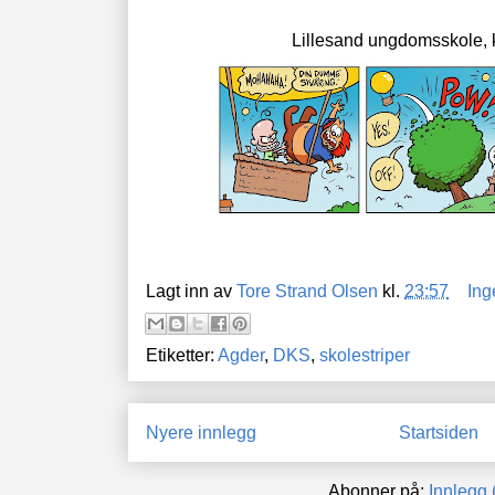
Lillesand ungdomsskole, 
Lagt inn av
Tore Strand Olsen
kl.
23:57
Ing
Etiketter:
Agder
,
DKS
,
skolestriper
Nyere innlegg
Startsiden
Abonner på:
Innlegg 