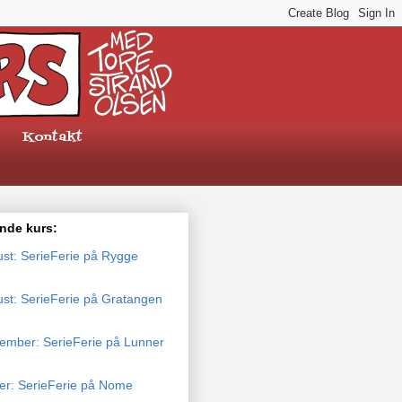
Kontakt
de kurs:
ust: SerieFerie på Rygge
ust: SerieFerie på Gratangen
tember: SerieFerie på Lunner
ber: SerieFerie på Nome