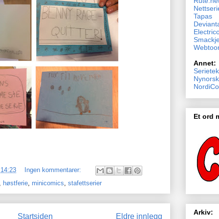
Rute.ne
Nettseri
Tapas
Devianta
Electric
Smackj
Webtoo
Annet:
Serietek
Nynorsk
NordiCo
Et ord
.
14:23
Ingen kommentarer:
,
høstferie
,
minicomics
,
stafettserier
Arkiv:
Startsiden
Eldre innlegg