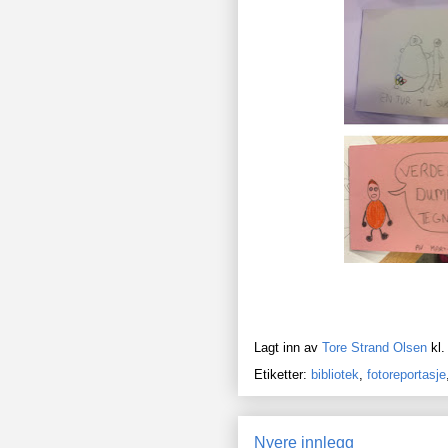
Lagt inn av
Tore Strand Olsen
kl
Etiketter:
bibliotek
,
fotoreportasje
Nyere innlegg