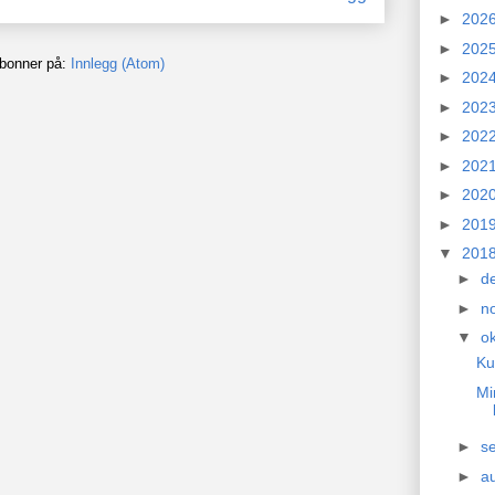
►
202
►
202
bonner på:
Innlegg (Atom)
►
202
►
202
►
202
►
202
►
202
►
201
▼
201
►
d
►
n
▼
o
Ku
Mi
►
s
►
a