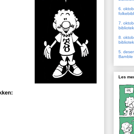
6. okto
folkebib
7. oktob
bibliotek
8. okto
bibliotek
5. dese
Bamble b
Les mer
kken: