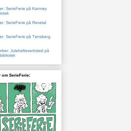
ber: SerieFerie på Karmøy
liotek
er: SerieFerie på Revetal
ber: SerieFerie på Tønsberg
mber: Julehefteverksted på
ibliotek
 om SerieFerie: