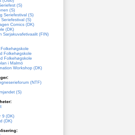
t (Oslo)
eriefest (S)
enen (S)
 Seriefestival (S)
 Seriefestival (S)
agen Comics (DK)
ble (DK)
n Sarjakuvafetivaalit (FIN)
y Folkehøgskole
d Folkehøgskole
d Folkehøgskole
olan i Malmö
mation Workshop (DK)
ger:
egneserieforum (NTF)
ämjandet (S)
heter:
t
 9 (DK)
nd (DK)
lisering: