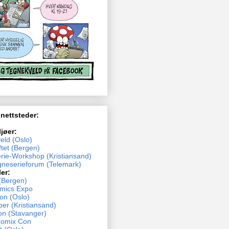
 nettsteder:
ljøer:
eld (Oslo)
tet (Bergen)
rie-Workshop (Kristiansand)
neserieforum (Telemark)
ler:
(Bergen)
mics Expo
n (Oslo)
ber (Kristiansand)
n (Stavanger)
Comix Con