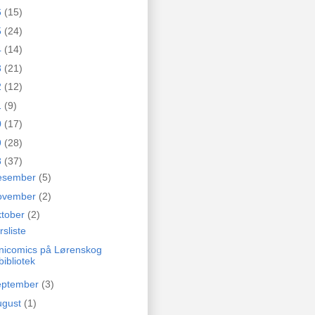
6
(15)
5
(24)
4
(14)
3
(21)
2
(12)
1
(9)
0
(17)
9
(28)
8
(37)
esember
(5)
ovember
(2)
ktober
(2)
rsliste
nicomics på Lørenskog
bibliotek
eptember
(3)
ugust
(1)