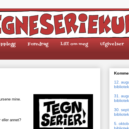
pplegg
Foredrag
Litt om meg
Utgivelser
Kommen
12. aug
bibliotek
31. aug
kursene mine.
bibliotek
30. sep
bibliotek
 eller annet?
5. okto
bibliotek