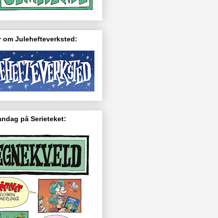
 om Julehefteverksted:
ndag på Serieteket: