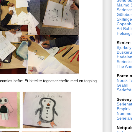
Seriefes
Malmö S
Seriesc
Göteborg
Skillinge
Copenh
Art Bub
Helsingi
Skoler:
Bjerkel
Buskeru
Hadelan
Seriesk
The Ani
Forenin
Norsk T
inicomics-hefte: Et bittelite tegneseriehefte med en tegning
Grafill
Seriefr
Serieny
Serienet
Empirix
Nummer
Seriela
Nettpub