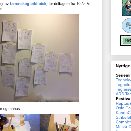
egi av
Lørenskog bibliotek
, for deltagere fra 10 år. Vi
r:
Nyttige
Seriemi
Tegnekv
Tegnelof
Tegnese
ARS Teg
Festiva
Raptus 
Oslo Co
ser og manus.
KanonCo
Stribefe
Comnico
Mosjø 