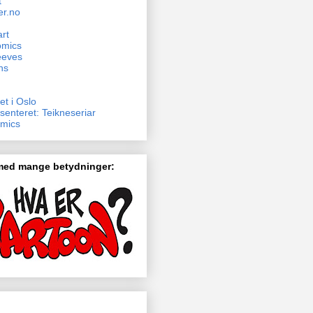
t
er.no
rt
omics
eeves
ns
et i Oslo
senteret: Teikneseriar
mics
 med mange betydninger: