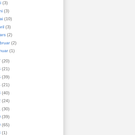
li
(3)
ni
(3)
ai
(10)
ril
(3)
ars
(2)
ebruar
(2)
anuar
(1)
7
(20)
6
(21)
5
(39)
4
(21)
3
(40)
2
(24)
1
(30)
0
(39)
9
(65)
8
(1)