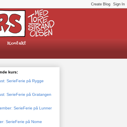
Kontakt
de kurs:
ust: SerieFerie på Rygge
ust: SerieFerie på Gratangen
tember: SerieFerie på Lunner
ber: SerieFerie på Nome