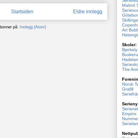
Seriefes
Malmö S
Seriesc
Startsiden
Eldre innlegg
Göteborg
Skillinge
Copenh
bonner på:
Innlegg (Atom)
Art Bub
Helsingi
Skoler:
Bjerkel
Buskeru
Hadelan
Seriesk
The Ani
Forenin
Norsk T
Grafill
Seriefr
Serieny
Serienet
Empirix
Nummer
Seriela
Nettpub