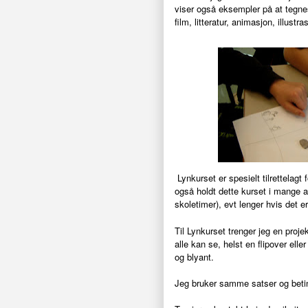
viser også eksempler på at tegne
film, litteratur, animasjon, illustr
Lynkurset er spesielt tilrettelag
også holdt dette kurset i mange a
skoletimer), evt lenger hvis det e
Til Lynkurset trenger jeg en proje
alle kan se, helst en flipover elle
og blyant.
Jeg bruker samme satser og bet