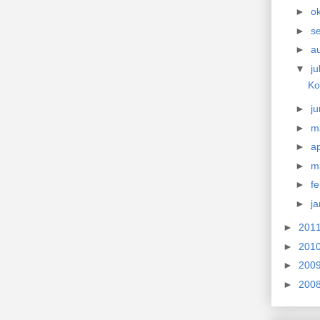
►
o
►
s
►
a
▼
ju
Ko
►
ju
►
m
►
ap
►
m
►
f
►
j
►
201
►
201
►
200
►
200