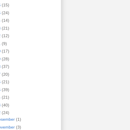
6
(15)
5
(24)
4
(14)
3
(21)
2
(12)
1
(9)
0
(17)
9
(28)
8
(37)
7
(20)
6
(21)
5
(39)
4
(21)
3
(40)
2
(24)
esember
(1)
ovember
(3)