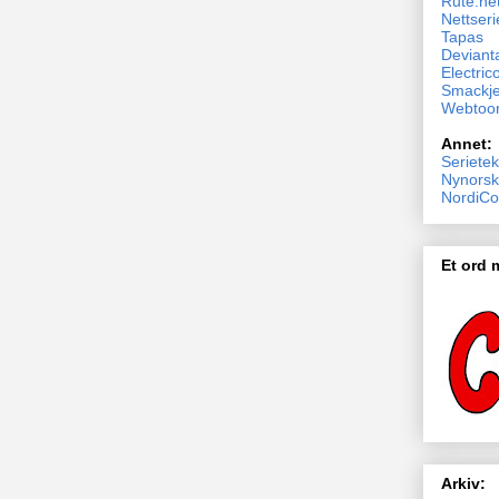
Rute.ne
Nettseri
Tapas
Devianta
Electric
Smackj
Webtoo
Annet:
Serietek
Nynorsk
NordiCo
Et ord
Arkiv: