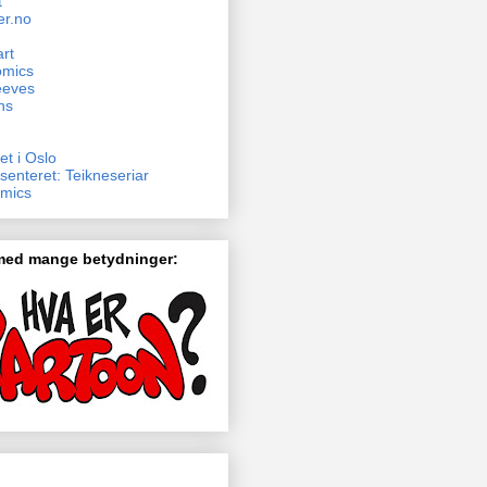
t
er.no
rt
omics
eeves
ns
et i Oslo
senteret: Teikneseriar
mics
 med mange betydninger: