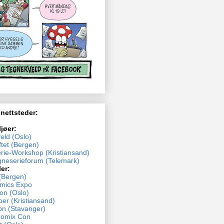
 nettsteder:
ljøer:
eld (Oslo)
tet (Bergen)
rie-Workshop (Kristiansand)
neserieforum (Telemark)
ler:
(Bergen)
mics Expo
n (Oslo)
ber (Kristiansand)
n (Stavanger)
Comix Con