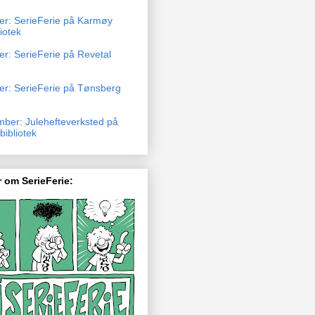
ber: SerieFerie på Karmøy
liotek
er: SerieFerie på Revetal
ber: SerieFerie på Tønsberg
mber: Julehefteverksted på
ibliotek
 om SerieFerie: