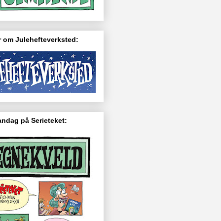
 om Julehefteverksted:
ndag på Serieteket: