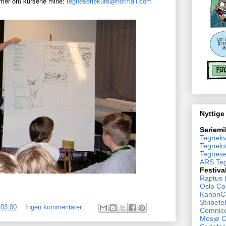
te mer om kursene mine:
tegneseriekurs@hotmail.com
Nyttige
Seriemi
Tegnekv
Tegnelof
Tegnese
ARS Teg
Festiva
Raptus 
Oslo Co
KanonCo
Stribefe
.
03:00
Ingen kommentarer:
Comnico
Mosjø 