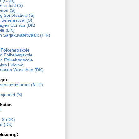
t (Oslo)
eriefest (S)
enen (S)
 Seriefestival (S)
 Seriefestival (S)
agen Comics (DK)
ble (DK)
n Sarjakuvafetivaalit (FIN)
y Folkehøgskole
d Folkehøgskole
d Folkehøgskole
olan i Malmö
mation Workshop (DK)
ger:
egneserieforum (NTF)
ämjandet (S)
heter:
t
 9 (DK)
nd (DK)
lisering: