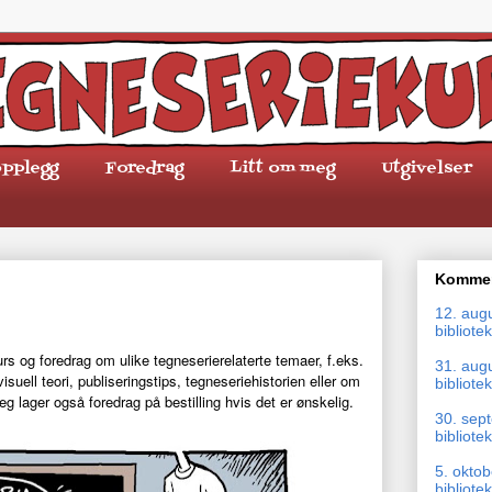
pplegg
Foredrag
Litt om meg
Utgivelser
Kommen
12. aug
bibliotek
urs og foredrag om ulike tegneserierelaterte temaer, f.eks.
31. aug
visuell teori, publiseringstips, tegneseriehistorien eller om
bibliotek
eg lager også foredrag på bestilling hvis det er ønskelig.
30. sep
bibliotek
5. okto
bibliotek