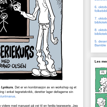
6. okto
folkebib
7. oktob
bibliotek
8. okto
bibliotek
5. dese
Bamble b
Les mer
g
Lynkurs
. Det er en kombinasjon av en workshop og et
ring i enkel tegneteknikk, deretter lager deltagerne sin
stuntmanus
.
 videre med manuset på vei til en ferdig tegneserie. Jeg