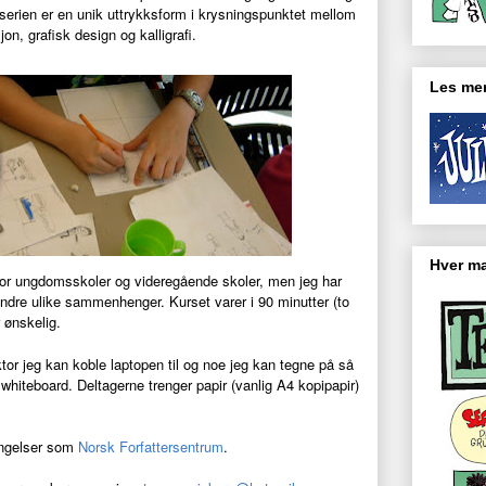
serien er en unik uttrykksform i krysningspunktet mellom
asjon, grafisk design og kalligrafi.
Les mer
Hver ma
t for ungdomsskoler og videregående skoler, men jeg har
ndre ulike sammenhenger. Kurset varer i 90 minutter (to
r ønskelig.
ktor jeg kan koble laptopen til og noe jeg kan tegne på så
r whiteboard. Deltagerne trenger papir (vanlig A4 kopipapir)
ingelser som
Norsk Forfattersentrum
.