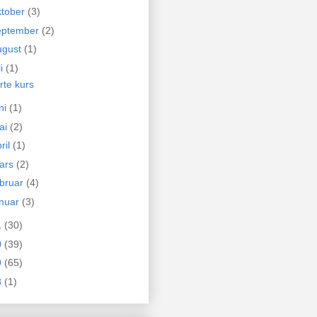
ktober
(3)
eptember
(2)
ugust
(1)
li
(1)
rte kurs
ni
(1)
ai
(2)
ril
(1)
ars
(2)
ebruar
(4)
anuar
(3)
1
(30)
0
(39)
9
(65)
8
(1)