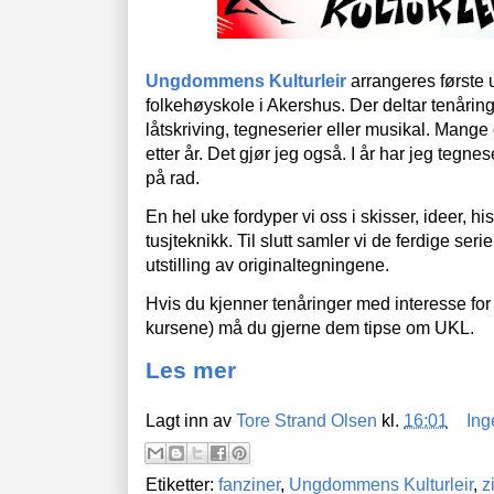
Ungdommens Kulturleir
arrangeres første 
folkehøyskole i Akershus. Der deltar tenåringer
låtskriving, tegneserier eller musikal. Mange
etter år. Det gjør jeg også. I år har jeg tegne
på rad.
En hel uke fordyper vi oss i skisser, ideer, hi
tusjteknikk. Til slutt samler vi de ferdige seri
utstilling av originaltegningene.
Hvis du kjenner tenåringer med interesse for 
kursene) må du gjerne dem tipse om UKL.
Les mer
Lagt inn av
Tore Strand Olsen
kl.
16:01
Ing
Etiketter:
fanziner
,
Ungdommens Kulturleir
,
z