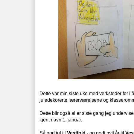
Dette var min siste uke med verksteder for i å
juledekorerte lærerværelsene og klassero
Dette blir også aller siste gang jeg underviser
kjent navn 1. januar.
Så god jul til
Vestfold
- og godt nytt år til
Ves