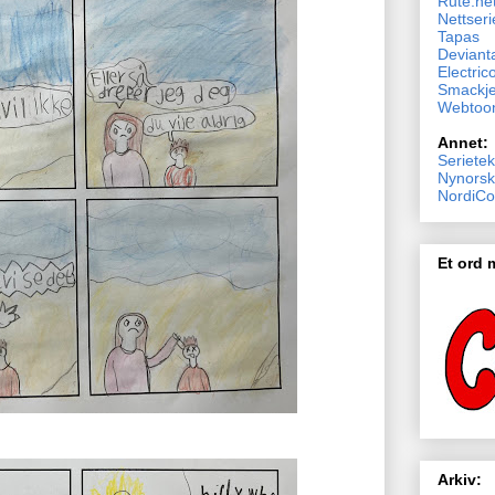
Rute.ne
Nettseri
Tapas
Devianta
Electric
Smackj
Webtoo
Annet:
Serietek
Nynorsk
NordiCo
Et ord
Arkiv: