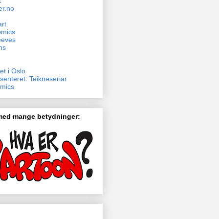
t
er.no
rt
omics
eeves
ns
et i Oslo
senteret: Teikneseriar
mics
 med mange betydninger: