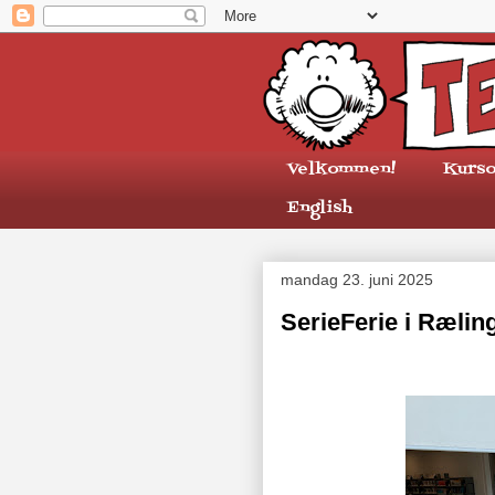
Velkommen!
Kurso
English
mandag 23. juni 2025
SerieFerie i Rælin