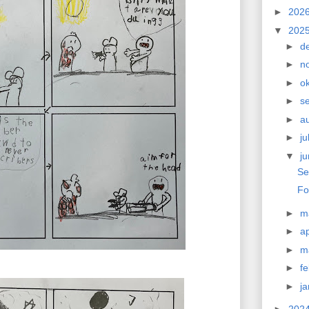
►
202
▼
202
►
d
►
n
►
o
►
s
►
a
►
ju
▼
ju
Se
Fo
►
m
►
ap
►
m
►
f
►
j