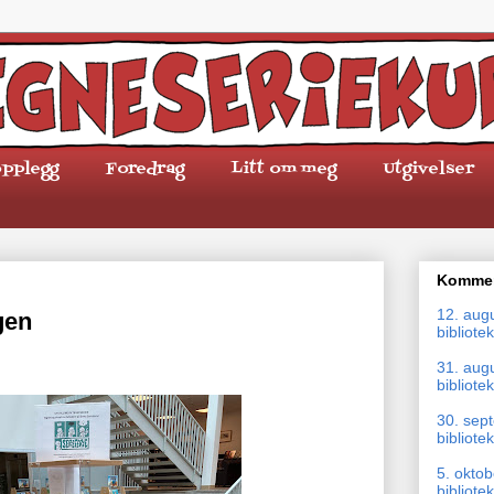
pplegg
Foredrag
Litt om meg
Utgivelser
Kommen
12. aug
gen
bibliotek
31. aug
bibliotek
30. sep
bibliotek
5. okto
bibliotek