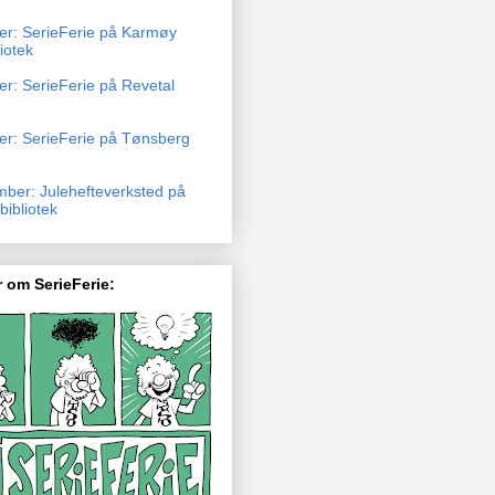
ber: SerieFerie på Karmøy
liotek
er: SerieFerie på Revetal
ber: SerieFerie på Tønsberg
mber: Julehefteverksted på
ibliotek
 om SerieFerie: