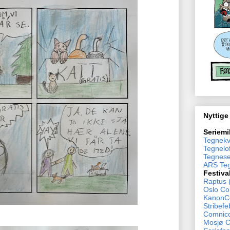
Nyttige
Seriemi
Tegnekv
Tegnelof
Tegnese
ARS Teg
Festiva
Raptus 
Oslo Co
KanonCo
Stribefe
Comnico
Mosjø 