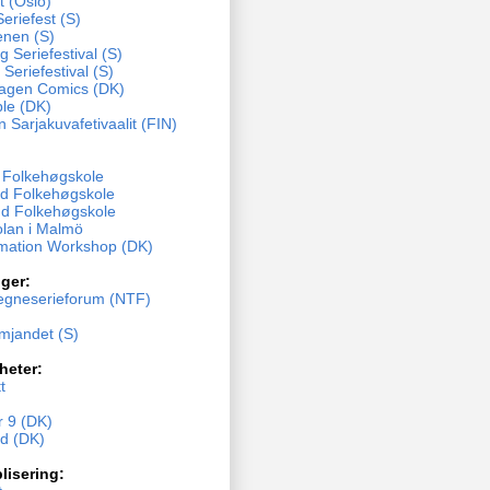
t (Oslo)
eriefest (S)
enen (S)
 Seriefestival (S)
 Seriefestival (S)
agen Comics (DK)
ble (DK)
n Sarjakuvafetivaalit (FIN)
y Folkehøgskole
d Folkehøgskole
d Folkehøgskole
olan i Malmö
mation Workshop (DK)
ger:
egneserieforum (NTF)
ämjandet (S)
heter:
t
 9 (DK)
nd (DK)
lisering: