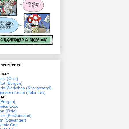
 nettsteder:
ljøer:
eld (Oslo)
tet (Bergen)
rie-Workshop (Kristiansand)
neserieforum (Telemark)
ler:
(Bergen)
mics Expo
n (Oslo)
ber (Kristiansand)
n (Stavanger)
Comix Con