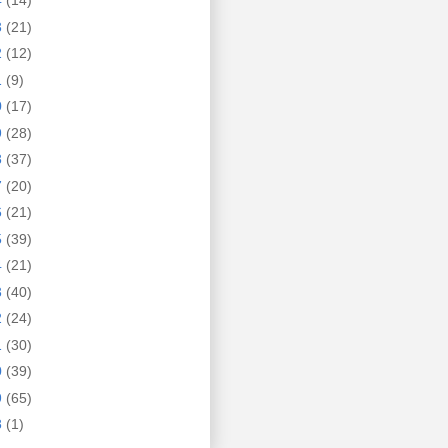
4
(14)
3
(21)
2
(12)
1
(9)
0
(17)
9
(28)
8
(37)
7
(20)
6
(21)
5
(39)
4
(21)
3
(40)
2
(24)
1
(30)
0
(39)
9
(65)
8
(1)