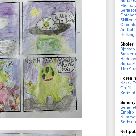
Seriefes
Malmö S
Seriesc
Göteborg
Skillinge
Copenh
Art Bub
Helsingi
Skoler:
Bjerkel
Buskeru
Hadelan
Seriesk
The Ani
Forenin
Norsk T
Grafill
Seriefr
Serieny
Serienet
Empirix
Nummer
Seriela
Nettpub