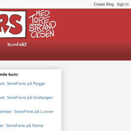
Kontakt
de kurs:
ust: SerieFerie på Rygge
ust: SerieFerie på Gratangen
tember: SerieFerie på Lunner
ber: SerieFerie på Nome