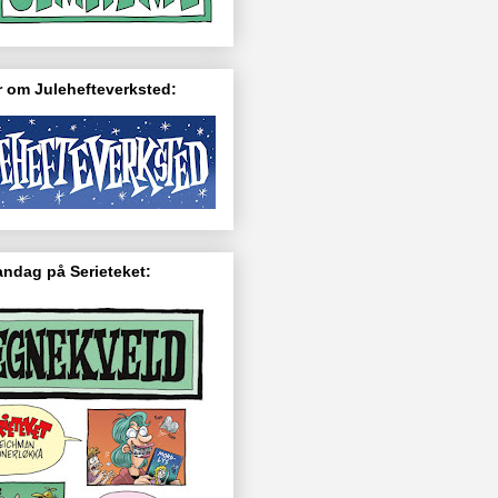
 om Julehefteverksted:
ndag på Serieteket: