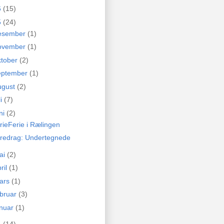
6
(15)
5
(24)
esember
(1)
ovember
(1)
ktober
(2)
eptember
(1)
ugust
(2)
li
(7)
ni
(2)
rieFerie i Rælingen
redrag: Undertegnede
ai
(2)
ril
(1)
ars
(1)
ebruar
(3)
anuar
(1)