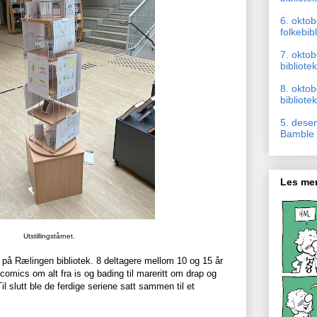
6. okto
folkebib
7. oktob
bibliotek
8. okto
bibliotek
5. dese
Bamble b
Les mer
Utstillingstårnet.
på Rælingen bibliotek. 8 deltagere mellom 10 og 15 år
comics om alt fra is og bading til mareritt om drap og
il slutt ble de ferdige seriene satt sammen til et