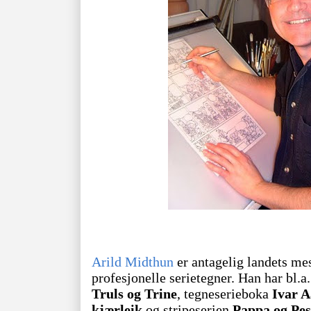
Arild Midthun
er antagelig landets me
profesjonelle serietegner. Han har bl.a
Truls og Trine
, tegneserieboka
Ivar A
kjærleik
og stripeserien
Pappa og Pes