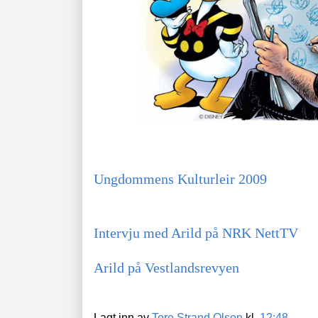
Ungdommens Kulturleir 2009
Intervju med Arild på NRK NettTV
Arild på Vestlandsrevyen
Lagt inn av
Tore Strand Olsen
kl.
12:48