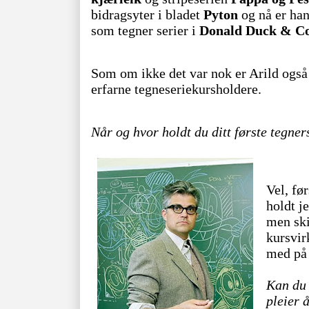
bidragsyter i bladet
Pyton
og nå er ha
som tegner serier i
Donald Duck & C
Som om ikke det var nok er Arild også
erfarne tegneseriekursholdere.
Når og hvor holdt du ditt første tegner
Vel, fø
holdt j
men ski
kursvir
med på 
Kan du 
pleier 