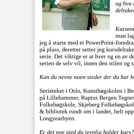
og hva 
deltake
Kursene
man lag
jeg å starte med et PowerPoint-foredrag
på plass, deretter setter jeg kursdelta
serie. Det viktige er at hver og en av 
serien de selv vil, innen den stilen og 
Kan du nevne noen steder der du har h
Serieteket i Oslo, Kunsthøgskolen i Be
på Lillehammer, Raptus Bergen Tegnese
Folkehøgskole, Skjeberg Folkehøgskole
& bibliotek rundt om i landet, helt op
Longyearbyen.
Er det noe sted du jevnlig holder kurs?