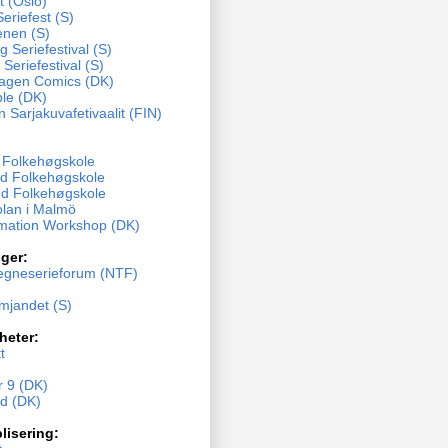
t (Oslo)
eriefest (S)
enen (S)
 Seriefestival (S)
 Seriefestival (S)
agen Comics (DK)
ble (DK)
n Sarjakuvafetivaalit (FIN)
y Folkehøgskole
d Folkehøgskole
d Folkehøgskole
olan i Malmö
mation Workshop (DK)
ger:
egneserieforum (NTF)
ämjandet (S)
heter:
t
 9 (DK)
nd (DK)
lisering: