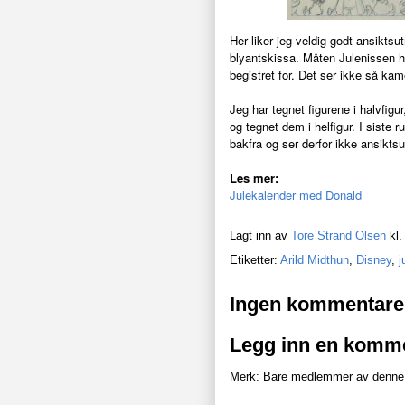
Her liker jeg veldig godt ansiktsu
blyantskissa. Måten Julenissen ho
begistret for. Det ser ikke så k
Jeg har tegnet figurene i halvfigu
og tegnet dem i helfigur. I siste 
bakfra og ser derfor ikke ansiktsu
Les mer:
Julekalender med Donald
Lagt inn av
Tore Strand Olsen
kl
Etiketter:
Arild Midthun
,
Disney
,
j
Ingen kommentare
Legg inn en komm
Merk: Bare medlemmer av denne 