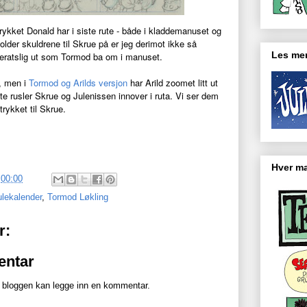
trykket Donald har i siste rute - både i kladdemanuset og
lder skuldrene til Skrue på er jeg derimot ikke så
Les mer
ameratslig ut som Tormod ba om i manuset.
r, men i
Tormod og Arilds versjon
har Arild zoomet litt ut
rute rusler Skrue og Julenissen innover i ruta. Vi ser dem
trykket til Skrue.
Hver ma
.
00:00
ulekalender
,
Tormod Løkling
r:
entar
bloggen kan legge inn en kommentar.