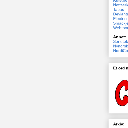
Rute.ne
Nettseri
Tapas
Devianta
Electric
Smackj
Webtoo
Annet:
Serietek
Nynorsk
NordiCo
Et ord
Arkiv: