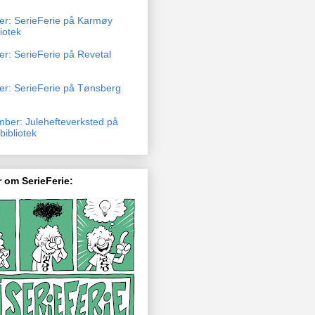
ber: SerieFerie på Karmøy
liotek
er: SerieFerie på Revetal
ber: SerieFerie på Tønsberg
mber: Julehefteverksted på
ibliotek
 om SerieFerie: