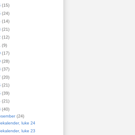
6
(15)
5
(24)
4
(14)
3
(21)
2
(12)
1
(9)
0
(17)
9
(28)
8
(37)
7
(20)
6
(21)
5
(39)
4
(21)
3
(40)
esember
(24)
lekalender, luke 24
lekalender, luke 23