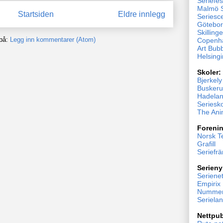
Seriefes
Malmö S
Startsiden
Eldre innlegg
Seriesc
Göteborg
Skillinge
på:
Legg inn kommentarer (Atom)
Copenh
Art Bub
Helsingi
Skoler:
Bjerkel
Buskeru
Hadelan
Seriesk
The Ani
Forenin
Norsk T
Grafill
Seriefr
Serieny
Serienet
Empirix
Nummer
Seriela
Nettpub