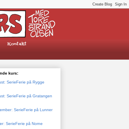
Kontakt
de kurs:
ust: SerieFerie på Rygge
ust: SerieFerie på Gratangen
tember: SerieFerie på Lunner
ber: SerieFerie på Nome