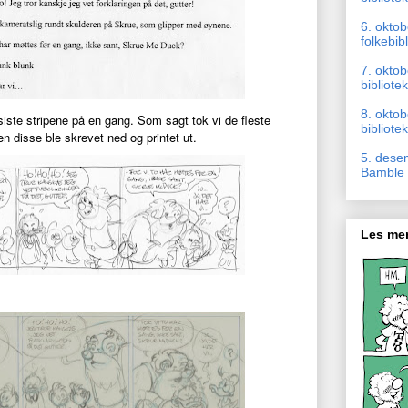
6. okto
folkebib
7. oktob
bibliotek
8. okto
siste stripene på en gang. Som sagt tok vi de fleste
bibliotek
n disse ble skrevet ned og printet ut.
5. dese
Bamble b
Les mer