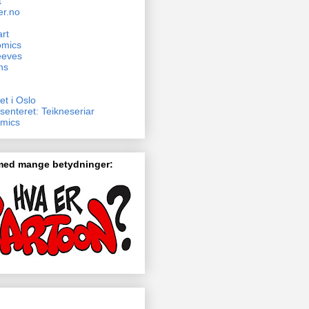
t
er.no
rt
omics
eeves
ns
et i Oslo
senteret: Teikneseriar
mics
 med mange betydninger: