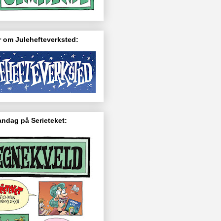
 om Julehefteverksted:
ndag på Serieteket: