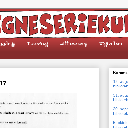
pplegg
Foredrag
Litt om meg
Utgivelser
Kommen
12. aug
 17
bibliotek
31. aug
bibliotek
30. sep
bibliotek
5. okto
bibliotek