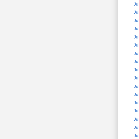
Ju
Ju
Ju
Ju
Ju
Ju
Ju
Ju
Ju
Ju
Ju
Ju
Ju
Ju
Ju
Ju
Ju