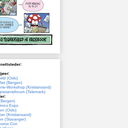
 nettsteder:
ljøer:
eld (Oslo)
tet (Bergen)
rie-Workshop (Kristiansand)
neserieforum (Telemark)
ler:
(Bergen)
mics Expo
n (Oslo)
ber (Kristiansand)
n (Stavanger)
Comix Con