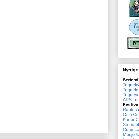
Nyttige
Seriemi
Tegnekv
Tegnelof
Tegnese
ARS Teg
Festiva
Raptus 
Oslo Co
KanonCo
Stribefe
Comnico
Mosjø 